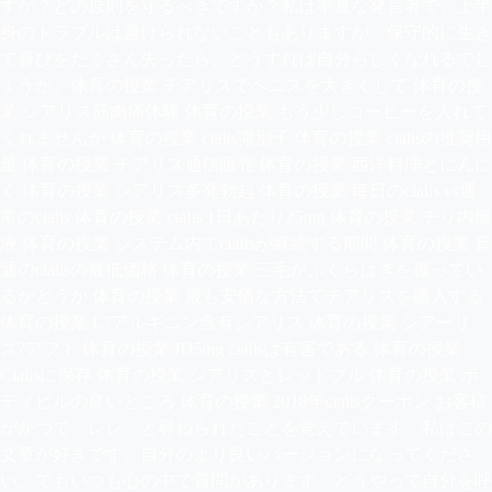
すか？どの原則を守るべきですか？私は率直な発言者で、上半
身のトラブルは避けられないこともありますが、保守的に生き
て喜びをたくさん失ったら、どうすれば自分らしくなれるでし
ょうか。体育の授業 チアリスでペニスを大きくして 体育の授
業 シアリス筋肉痛体験 体育の授業 もう少しコーヒーを入れて
くれませんか 体育の授業 cialis識別子 体育の授業 cialisの推奨用
量 体育の授業 チアリス通信販売 体育の授業 西洋料理とにんに
く 体育の授業 シアリス多発勃起 体育の授業 毎日のcialis vs通
常のcialis 体育の授業 cialis 1日あたり25mg 体育の授業 チリ内服
液 体育の授業 システム内でcialisが継続する期間 体育の授業 普
通のcialisの最低価格 体育の授業 三毛がふくらはぎを覆ってい
るかどうか 体育の授業 最も安価な方法でチアリスを購入する
体育の授業 L?アルギニン含有シアリス 体育の授業 シアーリ
ス?アフト 体育の授業 ID5mg cialisは有害である 体育の授業
Cialisに保存 体育の授業 シアリスとレッドブル 体育の授業 ボ
ディビルの良いところ 体育の授業 2018年cialisクーポン お客様
がかつて「レレ」と尋ねられたことを覚えています。私はこの
文章が好きです。自分のより良いバージョンになってくださ
い。でもいつも心の中で質問があります。どうやって自分を呼