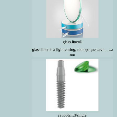
glass liner®
glass liner is a light-curing, radiopaque cavit
....read
more
ratioplant®single