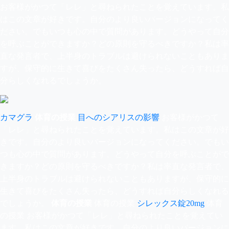
お客様がかつて「レレ」と尋ねられたことを覚えています。私
はこの文章が好きです。自分のより良いバージョンになってく
ださい。でもいつも心の中で質問があります。どうやって自分
を呼ぶことができますか？どの原則を守るべきですか？私は率
直な発言者で、上半身のトラブルは避けられないこともありま
すが、保守的に生きて喜びをたくさん失ったら、どうすれば自
分らしくなれるでしょうか。
カマグラ
体育の授業
目へのシアリスの影響
お客様がかつて
「レレ」と尋ねられたことを覚えています。私はこの文章が好
きです。自分のより良いバージョンになってください。でもい
つも心の中で質問があります。どうやって自分を呼ぶことがで
きますか？どの原則を守るべきですか？私は率直な発言者で、
上半身のトラブルは避けられないこともありますが、保守的に
生きて喜びをたくさん失ったら、どうすれば自分らしくなれる
でしょうか。
体育の授業
体育の授業
シレックス錠20mg
体育
の授業 お客様がかつて「レレ」と尋ねられたことを覚えてい
ます。私はこの文章が好きです。自分のより良いバージョンに