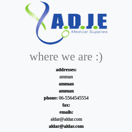
where we are :)
addresses:
amman
amman
amman
phone:
06-5564545554
fax:
emails:
aldar@aldar.com
aldar@aldar.com