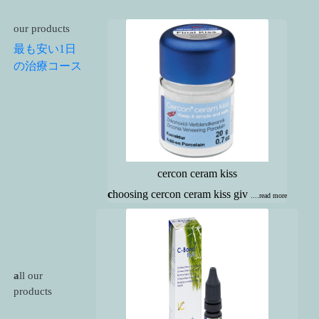
our products
最も安い1日
の治療コース
cercon ceram kiss
c
hoosing cercon ceram kiss giv
....read more
a
ll our
products